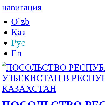
навигация
O`zb
Қаз
Рус
En