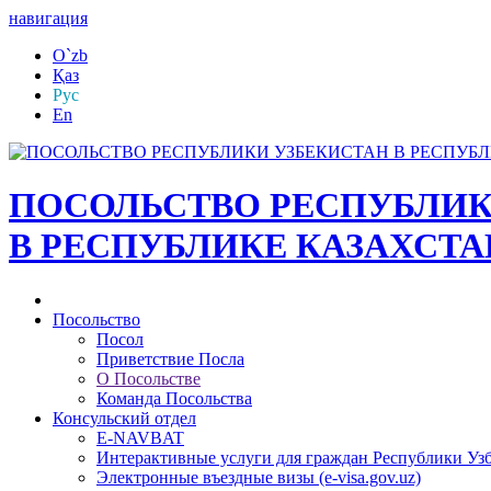
навигация
O`zb
Қаз
Рус
En
ПОСОЛЬСТВО РЕСПУБЛИК
В РЕСПУБЛИКЕ КАЗАХСТА
Посольство
Посол
Приветствие Посла
О Посольстве
Команда Посольства
Консульский отдел
E-NAVBAT
Интерактивные услуги для граждан Республики Уз
Электронные въездные визы (e-visa.gov.uz)