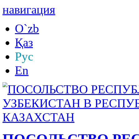
навигация
O`zb
Қаз
Рус
En