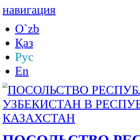
навигация
O`zb
Қаз
Рус
En