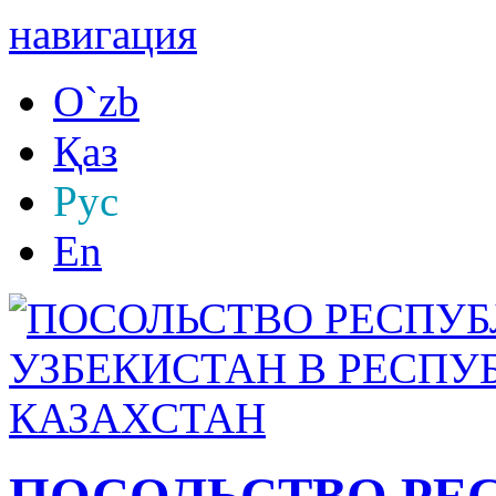
навигация
O`zb
Қаз
Рус
En