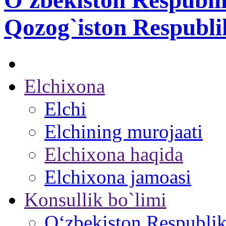
O'zbekiston Respubli
Qozog`iston Respubli
Elchixona
Elchi
Elchining murojaati
Elchixona haqida
Elchixona jamoasi
Konsullik bo`limi
O‘zbekiston Respublika