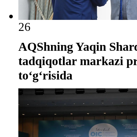
26
AQShning Yaqin Sharq 
tadqiqotlar markazi pr
to‘g‘risida