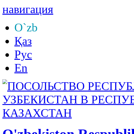
навигация
O`zb
Қаз
Рус
En