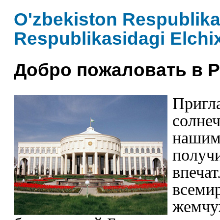
O'zbekiston Respublika
Respublikasidagi Elchi
Добро пожаловать в Р
Пригл
солнеч
нашим
получ
впечат
всемир
жемчу