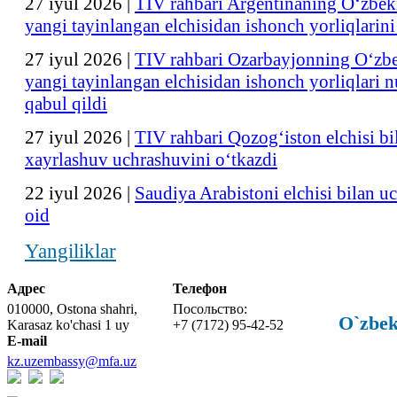
27 iyul 2026
|
TIV rahbari Argentinaning O‘zbek
yangi tayinlangan elchisidan ishonch yorliqlarini
27 iyul 2026
|
TIV rahbari Ozarbayjonning O‘zb
yangi tayinlangan elchisidan ishonch yorliqlari n
qabul qildi
27 iyul 2026
|
TIV rahbari Qozog‘iston elchisi bi
xayrlashuv uchrashuvini o‘tkazdi
22 iyul 2026
|
Saudiya Arabistoni elchisi bilan 
oid
Yangiliklar
Адрес
Телефон
010000, Ostona shahri,
Посольство:
O`zbek
Karasaz ko'chasi 1 uy
+7 (7172) 95-42-52
E-mail
kz.uzembassy@mfa.uz