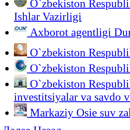
O`zbekiston Respubli
Ishlar Vazirligi
Аxborot agentligi D
O`zbekiston Respublik
O`zbekiston Respublik
O`zbekiston Respublik
investitsiyalar va savdo v
Markaziy Osie suv zah