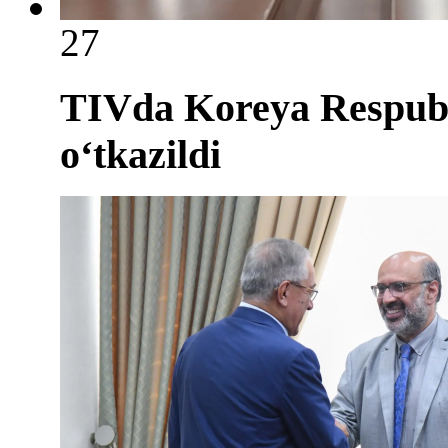
27
TIVda Koreya Respubli
o‘tkazildi