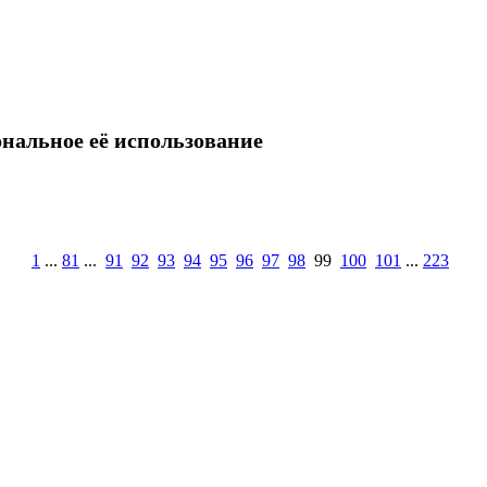
нальное её использование
1
...
81
...
91
92
93
94
95
96
97
98
99
100
101
...
223