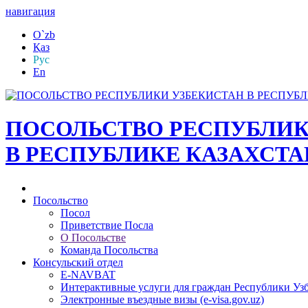
навигация
O`zb
Қаз
Рус
En
ПОСОЛЬСТВО РЕСПУБЛИК
В РЕСПУБЛИКЕ КАЗАХСТА
Посольство
Посол
Приветствие Посла
О Посольстве
Команда Посольства
Консульский отдел
E-NAVBAT
Интерактивные услуги для граждан Республики Уз
Электронные въездные визы (e-visa.gov.uz)