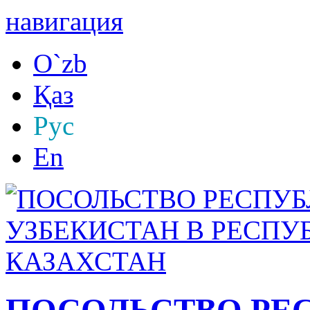
навигация
O`zb
Қаз
Рус
En