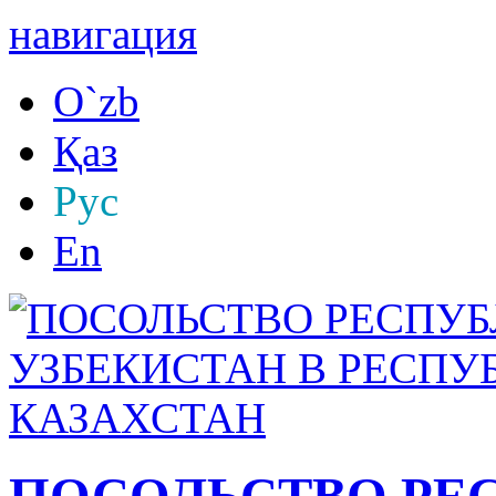
навигация
O`zb
Қаз
Рус
En