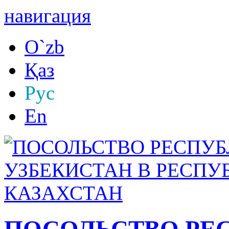
навигация
O`zb
Қаз
Рус
En