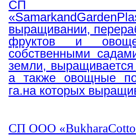
СП
«
SamarkandGardenPla
выращивании, перераб
фруктов и овощ
собственными садами
земли, выращивается 
а также овощные п
га.
на которых выращи
СП
ООО «
BukharaCotto