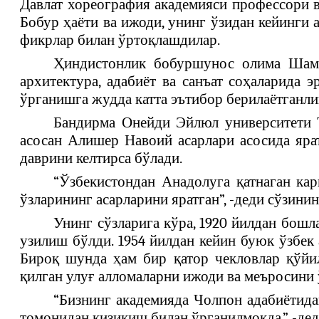
Давлат хореография академияси профессори в
Бобур ҳаёти ва ижоди, унинг ўзидан кейинги
фикрлар билан ўртоқлашдилар.
Ҳиндистонлик бобуршунос олима Шаме
архитектура, адабиёт ва санъат соҳаларида
ўрганишга жудда катта эътибор берилаётганли
Бандирма Онейди Эйлюл университети Т
асосан Алишер Навоий асарлари асосида яра
даврини келтирса бўлади.
“Ўзбекистондан Анадолуга қатнаган кар
ўзларининг асарларини яратган”, -деди сўзинин
Унинг сўзларига кўра, 1920 йилдан бошл
узилиш бўлди. 1954 йилдан кейин буюк ўзбек
Бироқ шунда ҳам бир қатор чекловлар қўйил
қилган улуғ алломаларни ижоди ва меъросини
“Бизнинг академияда Чолпон адабиётида
томонидан қизиқиш билан ўрганилмоқда,” -дед