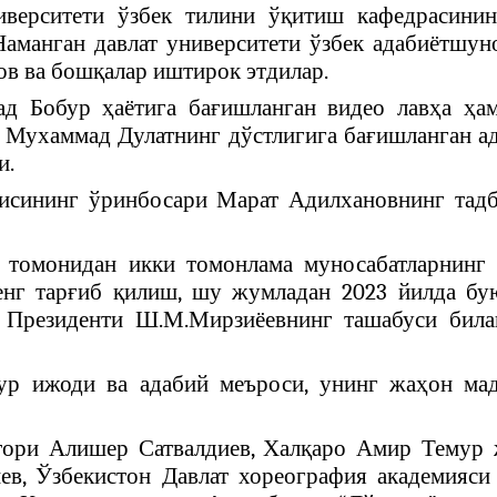
иверситети ўзбек тилини ўқитиш кафедрасини
аманган давлат университети ўзбек адабиётшу
ов ва бошқалар иштирок этдилар.
д Бобур ҳаётига бағишланган видео лавҳа ҳа
а
Мухаммад
Дулатнинг дўстлигига бағишланган а
и.
аисининг ўринбосари Марат Адилхановнинг тад
 томонидан икки томонлама муносабатларнинг б
нг тарғиб қилиш, шу жумладан 2023 йилда бу
 Президенти Ш.М.Мирзиёевнинг ташабуси била
ур ижоди ва адабий меъроси, унинг жаҳон мад
атори Алишер Сатвалдиев, Халқаро Амир Темур
ев, Ўзбекистон Давлат хореография академияс