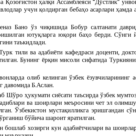
а Қозоғистон ҳалқи Ассамблеяси “Дўстлик” унв
 авлодлар учун қолдирган бебаҳо асарлари ҳамда
наз Бано ўз чиқишида Бобур салтанати даври
 эришилган ютуқларга юқори баҳо берди. Сўнги
гини таъкидлади.
урк тили ва адабиёти кафедраси доценти, докт
тилган. Бунинг ёрқин мисоли сифатида Туркия
вонларда олиб келинган ўзбек ёзувчиларининг а
г давомида Б.Аслан.
аб Шўро ҳукумати сиёсати таъсирда ўзбек мумто
 адиблари ва шоирлари меъросини чет эл олимш
ган. Ўзбекистон мустақилликга эришгандан сў
 ўрганиш бўйича шароит яратилган.
н бошлаб хозирги кун адабиётчилари ва шоирлар
и маърузачи.