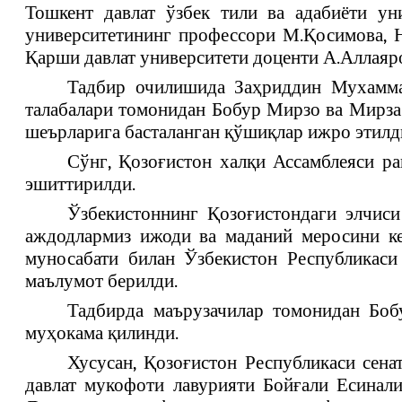
Тошкент давлат ўзбек тили ва адабиёти ун
университетининг профессори М.Қосимова, Н
Қарши давлат университети доценти А.Аллаяр
Тадбир очилишида Заҳриддин Мухамма
талабалари томонидан Бобур Мирзо ва Мирз
шеърларига басталанган қўшиқлар ижро этилд
Сўнг, Қозоғистон халқи Ассамблеяси р
эшиттирилди.
Ўзбекистоннинг Қозоғистондаги элчиси
аждодлармиз ижоди ва маданий меросини ке
муносабати билан Ўзбекистон Республикаси
маълумот берилди.
Тадбирда маърузачилар томонидан Боб
муҳокама қилинди.
Хусусан, Қозоғистон Республикаси сен
давлат мукофоти лавурияти Бойғали Есинали