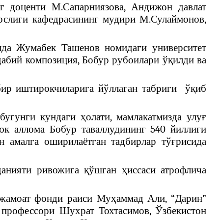
нг доценти М.Сапарниязова, Андижон давлат
нослиги кафедрасининг мудири М.Сулаймонов,
мда Жумабек Ташенов номидаги университет
дабий композиция, Бобур рубоилари ўқилди ва
бир иштирокчиларига йўллаган табриги
ўқиб
угунги кундаги ҳолати, мамлакатмизда улуғ
юк аллома Бобур таваллудининг 540 йиллиги
н амалга оширилаётган тадбирлар тўғрисида
анияти ривожига қўшган ҳиссаси атрофлича
 жамоат фонди раиси Муҳаммад Али, “Дарин”
и профессори Шухрат Тохтасимов, Ўзбекистон