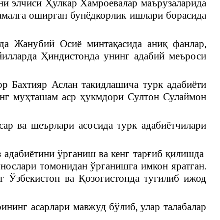
они элчиси Ҳулкар Хамроевалар маърузаларида
 амалга оширган бунёдкорлик ишлари борасида
да Жанубий Осиё минтақасида аниқ фанлар,
 йилларда Ҳиндистонда унинг адабий меъроси
ор Бахтияр Аслан такидлашича турк адабиёти
нинг муҳташам аср ҳукмдори Султон Сулаймон
сар ва шеърлари асосида турк адабиётчилари
з адабиётини ўрганиш ва кенг тарғиб қилишда
унослари томонидан ўрганишга имкон яратган.
нг Ўзбекистон ва Қозоғистонда туғилиб ижод
ининг асарлари мавжуд бўлиб, улар талабалар