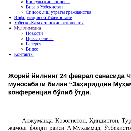
Консульские вопросы
Виза в Узбекистан
Список лиц утраты гражданства
Информация об Узбекистане
Узбеско-Казахстанские отношения
Мультимедиа
Новости
Пресс-релизы
Галерея
Видео
Контакты
Жорий йилнинг 24 феврал санасида 
муносабати билан “Заҳириддин Муҳа
конференция бўлиб ўтди.
Анжуманда Қозоғистон, Ҳиндистон, Ту
жамоат фонди раиси А.Муҳаммад, Ўзбекисто