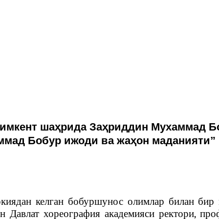
Чимкент шаҳрида Заҳриддин Мухаммад Бо
ммад Бобур ижоди ва жаҳон маданияти”
ркиядан келган бобуршунос олимлар билан бир
н Давлат хореография академияси ректори, пр