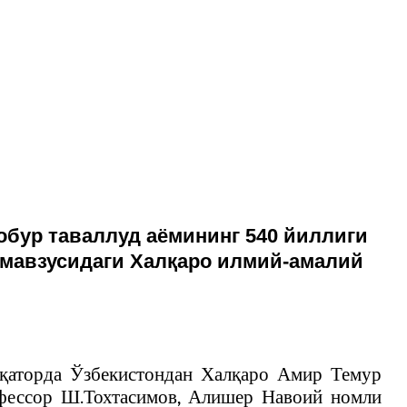
бур таваллуд аёмининг 540 йиллиги
 мавзусидаги Халқаро илмий-амалий
 қаторда Ўзбекистондан Халқаро Амир Темур
офессор Ш.Тохтасимов, Алишер Навоий номли