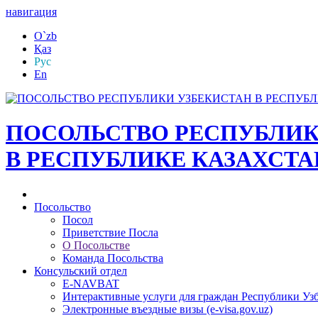
навигация
O`zb
Қаз
Рус
En
ПОСОЛЬСТВО РЕСПУБЛИК
В РЕСПУБЛИКЕ КАЗАХСТА
Посольство
Посол
Приветствие Посла
О Посольстве
Команда Посольства
Консульский отдел
E-NAVBAT
Интерактивные услуги для граждан Республики Уз
Электронные въездные визы (e-visa.gov.uz)