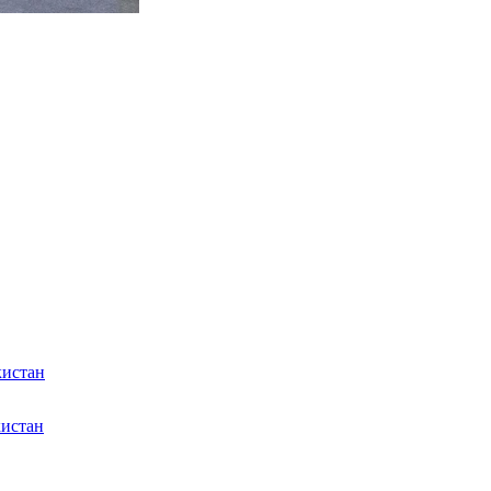
кистан
кистан