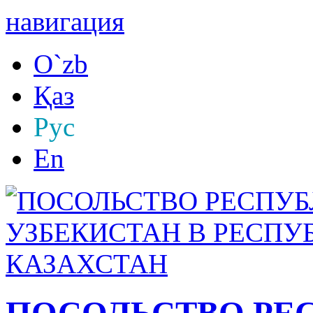
навигация
O`zb
Қаз
Рус
En