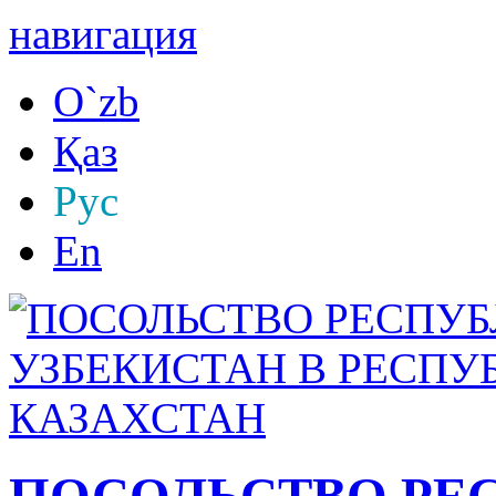
навигация
O`zb
Қаз
Рус
En