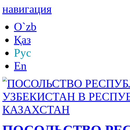
навигация
O`zb
Қаз
Рус
En