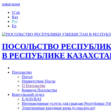
навигация
O`zb
Қаз
Рус
En
ПОСОЛЬСТВО РЕСПУБЛИК
В РЕСПУБЛИКЕ КАЗАХСТА
Посольство
Посол
Приветствие Посла
О Посольстве
Команда Посольства
Консульский отдел
E-NAVBAT
Интерактивные услуги для граждан Республики Уз
Электронные въездные визы (e-visa.gov.uz)