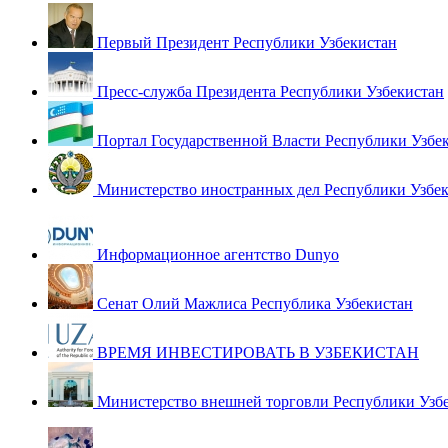
Первый Президент Республики Узбекистан
Пресс-служба Президента Республики Узбекистан
Портал Государственной Власти Республики Узбе
Министерство иностранных дел Республики Узбе
Информационное агентство Dunyo
Сенат Олий Мажлиса Республика Узбекистан
ВРЕМЯ ИНВЕСТИРОВАТЬ В УЗБЕКИСТАН
Министерство внешней торговли Республики Узб