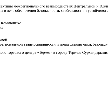
спективы межрегионального взаимодействия Центральной и Юж
а в деле обеспечения безопасности, стабильности и устойчивог
ие Коммюнике
ия
рмой
егиональной взаимосвязанности и поддержания мира, безопасн
ого торгового центра «Термез» в городе Термезе Сурхандарьинс