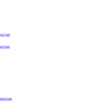
кистан
кистан
екистан