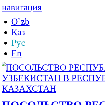
навигация
O`zb
Қаз
Рус
En