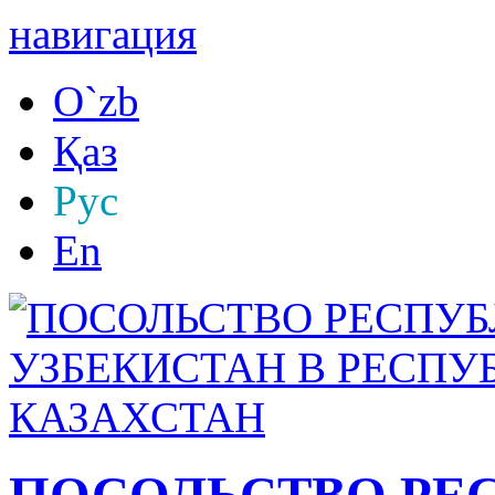
навигация
O`zb
Қаз
Рус
En