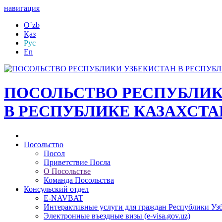
навигация
O`zb
Қаз
Рус
En
ПОСОЛЬСТВО РЕСПУБЛИК
В РЕСПУБЛИКЕ КАЗАХСТА
Посольство
Посол
Приветствие Посла
О Посольстве
Команда Посольства
Консульский отдел
E-NAVBAT
Интерактивные услуги для граждан Республики Уз
Электронные въездные визы (e-visa.gov.uz)