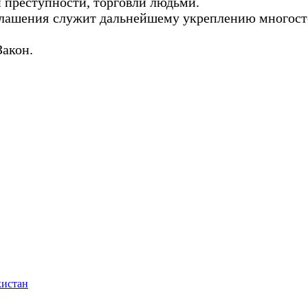
 преступности, торговли людьми.
глашения служит дальнейшему укреплению многост
Закон.
кистан