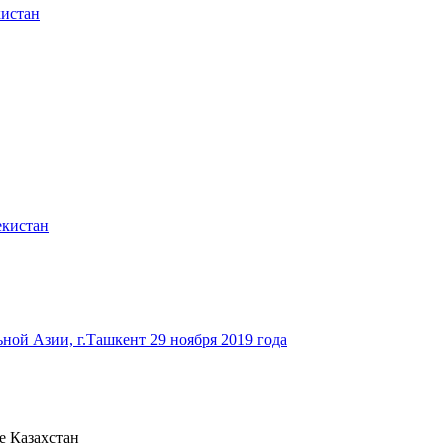
кистан
екистан
ьной Азии, г.Ташкент 29 ноября 2019 года
е Казахстан