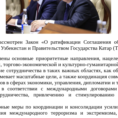
ассмотрен Закон «О ратификации Соглашения об 
збекистан и Правительством Государства Катар (Та
лены основные приоритетные направления, нацеле
, торгово-экономической и культурно-гуманитарной
е сотрудничества в таких важных областях, как об
зумевает масштабные цели, а также координация со
в в сферах экономики, управления, дипломатии и 
я в соответствии с международными договорам
отрудничества, привлечению и стимулировани
рные меры по координации и консолидации усили
ия международного терроризма и экстремизма, 