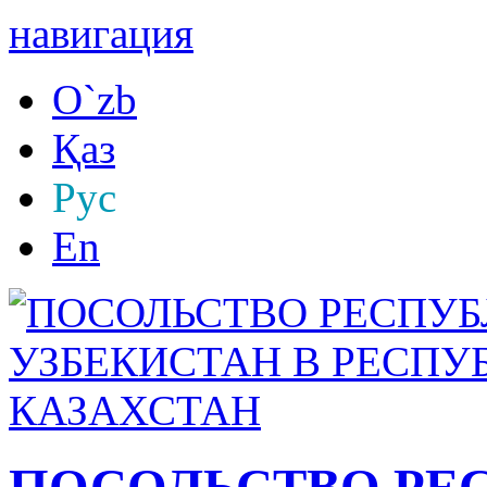
навигация
O`zb
Қаз
Рус
En