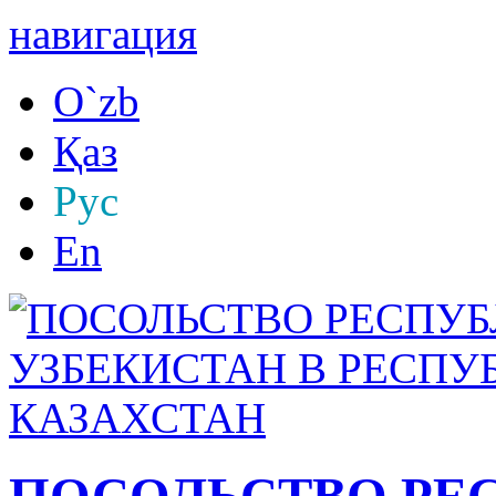
навигация
O`zb
Қаз
Рус
En