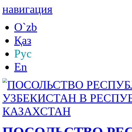
навигация
O`zb
Қаз
Рус
En