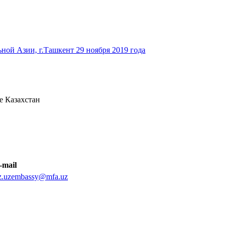
ьной Азии, г.Ташкент 29 ноября 2019 года
е Казахстан
-mail
z.uzembassy@mfa.uz