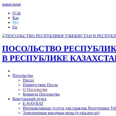
навигация
O`zb
Қаз
Рус
En
ПОСОЛЬСТВО РЕСПУБЛИК
В РЕСПУБЛИКЕ КАЗАХСТА
Посольство
Посол
Приветствие Посла
О Посольстве
Команда Посольства
Консульский отдел
E-NAVBAT
Интерактивные услуги для граждан Республики Уз
Электронные въездные визы (e-visa.gov.uz)