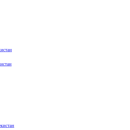
кистан
кистан
екистан