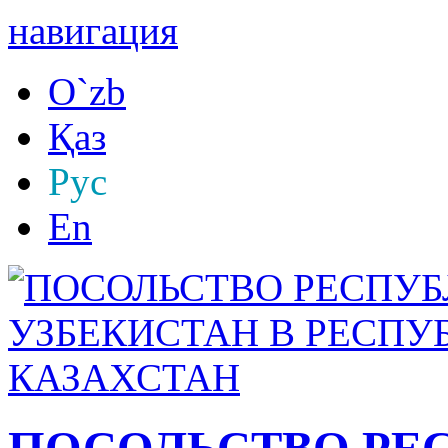
навигация
O`zb
Қаз
Рус
En