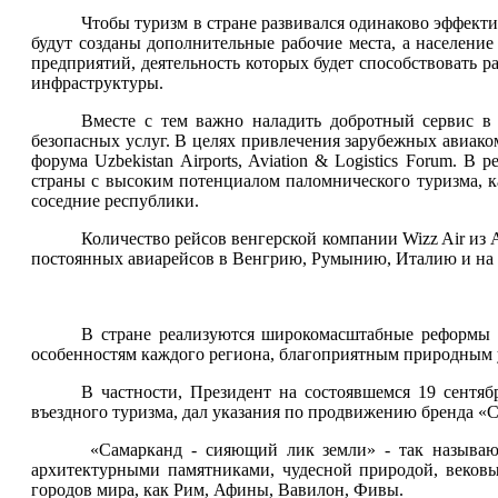
Чтобы туризм в стране развивался одинаково эффекти
будут созданы дополнительные рабочие места, а населени
предприятий, деятельность которых будет способствовать
инфраструктуры.
Вместе с тем важно наладить добротный сервис в 
безопасных услуг. В целях привлечения зарубежных авиак
форума Uzbekistan Airports, Aviation & Logistics Forum. В
страны с высоким потенциалом паломнического туризма, ка
соседние республики.
Количество рейсов венгерской компании Wizz Air из
постоянных авиарейсов в Венгрию, Румынию, Италию и на
В стране реализуются широкомасштабные реформы п
особенностям каждого региона, благоприятным природ
В частности, Президент на состоявшемся 19 сентя
въездного туризма, дал указания по продвижению бренда «
«Самарканд - сияющий лик земли» - так называю
архитектурными памятниками, чудесной природой, веков
городов мира, как Рим, Афины, Вавилон, Фивы.