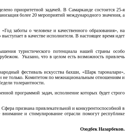
лено приоритетной задачей. В Самарканде состоится 25-я
анизация более 20 мероприятий международного значения, а
«Год заботы о человеке и качественного образования», на
 выступает в качестве исполнителя. В настоящее время идет
вышения туристического потенциала нашей страны особо
 рубежом. Указано, что в целом есть возможность привлечь
ародный фестиваль искусства бахши
, «Шарк тароналари»,
 и не только. Комитетом по межнациональным отношениям и
едели толерантности.
енной программой задач, исполнение которых будет строго
ы. Сфера признана привлекательной и конкурентоспособной в
е внимание и стимулирование отрасли помогут республике
Озодбек Назарбеков.