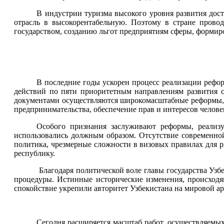
В индустрии туризма высокого уровня развития дости
отрасль в высокорентабельную. Поэтому в стране прово
государством, созданию льгот предприятиям сферы, форми
В последние годы ускорен процесс реализации рефо
действий по пяти приоритетным направлениям развития с
документами осуществляются широкомасштабные реформы, 
предпринимательства, обеспечение прав и интересов челов
Особого признания заслуживают реформы, реализ
использовались должным образом. Отсутствие современной
политика, чрезмерные сложности в визовых правилах для ря
республику.
Благодаря политической воле главы государства Узб
процедуры. Истинные исторические изменения, происходящ
спокойствие укрепили авторитет Узбекистана на мировой а
Сегодня расширяется масштаб работ, осуществляемых