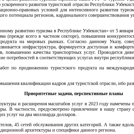
ускоренного развития туристской отрасли Республики Узбекиста
ационно-правовых условий для интенсивного развития туризм
ого потенциала регионов, кардинального совершенствования у
нному развитию туризма в Республике Узбекистан» от 5 января 
ма (прежде всего в частном секторе), повышения конкурентос
родукта на мировых рынках. Согласно данному Указу, совер
звивается инфраструктура, формируется доступная и комфорт
, повышению качества транспортных услуг. Проводится дивер
ние потребностей в соответствующих услугах внутри республики
работ по продвижению туристского продукта на международ
овышения квалификации кадров для туристской отрасли, ибо раз
Приоритетные задачи, перспективные планы
руктуры и расширения масштабов услуг в 2023 году намечены п
еры. В частности, предусмотрено привлечение в нашу страну
их услуг на два миллиарда долларов.
телов, 45 сетей обслуживания других категорий. А также вдол
традиционной архитектуры и специфики данного региона.