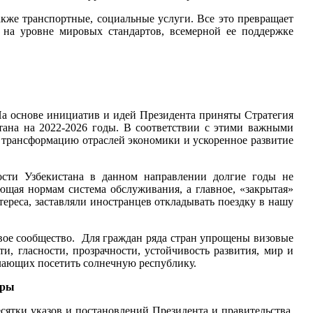
также транспортные, социальные услуги. Все это превращает
 на уровне мировых стандартов, всемерной ее поддержке
На основе инициатив и идей Президента приняты Стратегия
тана на 2022-2026 годы. В соответствии с этими важными
трансформацию отраслей экономики и ускоренное развитие
а.
ости Узбекистана в данном направлении долгие годы не
ющая нормам система обслуживания, а главное, «закрытая»
тереса, заставляли иностранцев откладывать поездку в нашу
овое сообщество. Для граждан ряда стран упрощены визовые
, гласности, прозрачности, устойчивость развития, мир и
елающих посетить солнечную республику.
еры
сятки указов и постановлений Президента и правительства.