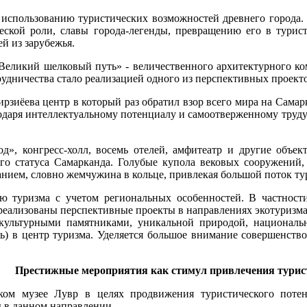
 использованию туристических возможностей древнего города. 
еской роли, славы города-легенды, превращению его в турист
й из зарубежья.
Великий шелковый путь» - величественного архитектурного ко
рудничества стало реализацией одного из перспективных проек
иёева центр в который раз обратил взор всего мира на Самарк
годаря интеллектуальному потенциалу и самоотверженному труду
», конгресс-холл, восемь отелей, амфитеатр и другие объек
ого статуса Самарканда. Голубые купола вековых сооружений
жанием, словно жемчужина в кольце, привлекая большой поток 
ию туризма с учетом региональных особенностей. В частности
реализованы перспективные проекты в направлениях экотуризм
о-культурными памятниками, уникальной природой, национал
ь) в центр туризма. Уделяется большое внимание совершенств
Престижные мероприятия как стимул привлечения турис
ком музее Лувр в целях продвижения туристического потен
 в данном направлении.