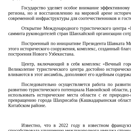
Государство уделяет особое внимание эффективному
региона, но и восстановлению на мировой арене историч
современной инфраструктуры для соотечественников и госте
Открытие Международного туристического центра «
саммита руководителей стран Шанхайской организации сот
Построенный по инициативе Президента Шавката Мирз
этого исторического сооружения, комплекс, созданный бла
построения Нового Узбекистана.
Центр, включающий в себя комплекс «Вечный город
Великолепие туристического центра достойно историческ
вливаются в этот ансамбль, дополняют его идейным содер
Последовательно осуществляется работа по развит
развитию туристического потенциала Навоийской области, 
использовать исторические места области с ее природн
превращению города Шахрисабза (Кашкадарьинская област
Китабском районе.
Известно, что в 2022 году в известном французс
способствовала улучшению международного имиджа страны