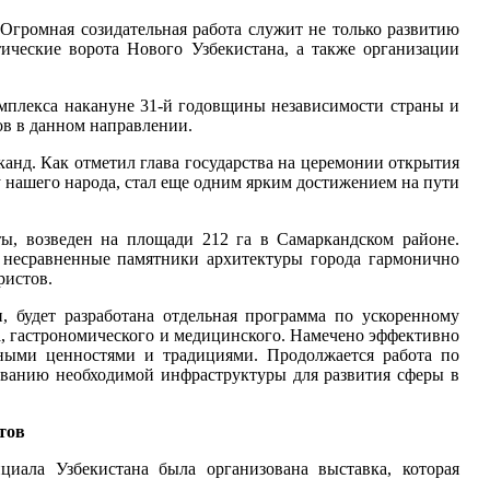
Огромная созидательная работа служит не только развитию
ические ворота Нового Узбекистана, а также организации
мплекса накануне 31-й годовщины независимости страны и
тов в данном направлении.
анд. Как отметил глава государства на церемонии открытия
 нашего народа, стал еще одним ярким достижением на пути
ты, возведен на площади 212 га в Самаркандском районе.
, несравненные памятники архитектуры города гармонично
туристов.
, будет разработана отдельная программа по ускоренному
а, гастрономического и медицинского. Намечено эффективно
ьными ценностями и традициями. Продолжается работа по
ованию необходимой инфраструктуры для развития сферы в
тов
циала Узбекистана была организована выставка, которая