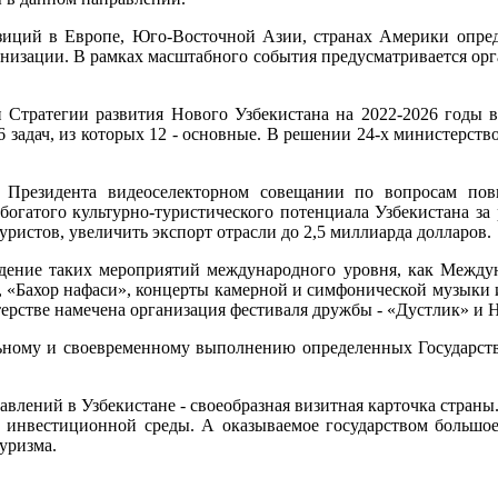
зиций в Европе, Юго-Восточной Азии, странах Америки опреде
низации. В рамках масштабного события предусматривается орг
 Стратегии развития Нового Узбекистана на 2022-2026 годы в 
задач, из которых 12 - основные. В решении 24-х министерство
м Президента видеоселекторном совещании по вопросам по
богатого культурно-туристического потенциала Узбекистана за
истов, увеличить экспорт отрасли до 2,5 миллиарда долларов.
едение таких мероприятий международного уровня, как
Междун
 «Бахор нафаси», концерты камерной и симфонической музыки
рстве намечена организация фестиваля дружбы - «Дустлик» и Н
ьному и своевременному выполнению определенных Государств
влений в Узбекистане - своеобразная визитная карточка стран
ой инвестиционной среды. А оказываемое государством большо
туризма.