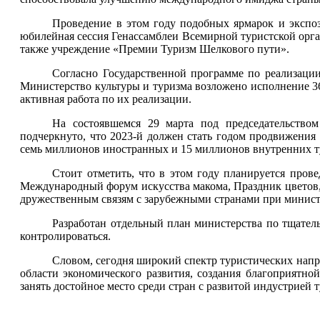
Проведение в этом году подобных ярмарок и экспо
юбилейная сессия Генассамблеи Всемирной туристской орга
также учреждение «Премии Туризм Шелкового пути».
Согласно Государственной программе по реализации
Министерство культуры и туризма возложено исполнение 36 
активная работа по их реализации.
На состоявшемся 29 марта под председательство
подчеркнуто, что 2023-й должен стать годом продвижения 
семь миллионов иностранных и 15 миллионов внутренних тур
Стоит отметить, что в этом году планируется пров
Международный форум искусства макома, Праздник цветов,
дружественным связям с зарубежными странами при министе
Разработан отдельный план министерства по тщател
контролироваться.
Словом, сегодня широкий спектр туристических напра
области экономического развития, создания благоприятн
занять достойное место среди стран с развитой индустрией 