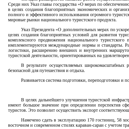
Среди них Указ главы государства «О мерах по обеспечению 
в целях создания благоприятных экономических и организ
полного и эффективного использования огромного туристск
мировые рынки национального туристского продукта.
Указ Президента «О дополнительных мерах по ускоре
целях создания благоприятных условий для развития туриз
комплексного продвижения национального туристского п
имплементируются международные нормы и стандарты. Ра
логистики, расширению внешних и внутренних маршрутов
туристской деятельности, ориентированных на удовлетворе
В результате осуществляемых широкомасштабных 
безопасной для путешествия и отдыха.
Развивается система подготовки, переподготовки и п
В целях дальнейшего улучшения туристской инфраст
имеют большое значение при определении перспектив сф
туристов. Это позволит осуществить экспорт соответствующ
Намечено сдать в эксплуатацию 170 гостиниц, 58 хос
восточном и современном стилях караван-сараи с учетом 