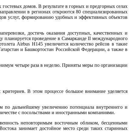
 гостевых домов. В результате в горных и предгорных селах
 направлении в регионах откроются 80 специализированных
идов услуг, формированию удобных и эффективных объектов
аперевозки, достичь оказания доступных, качественных и
у планируется проведение в Самарканде II международного
вертолета Airbus H145 увеличится количество рейсов в такие
Татарстан и Башкортостан Российской Федерации, а также в
инимум четыре раза в неделю. Приняты меры по организации
критериев. В этом процессе большое внимание уделяется
рам по дальнейшему увеличению потенциала внутреннего и
дничестве с посольствами и иностранными компаниями.
твенность неповторимым восточным обликом, бесценными
остока занимает достойное место среди таких старинных