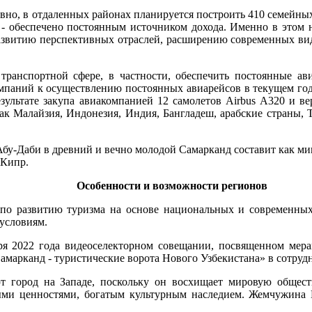
вно, в отдаленных районах планируется построить 410 семейных
е - обеспечено постоянным источником дохода. Именно в этом
 развитию перспективных отраслей, расширению современных в
транспортной сфере, в частности, обеспечить постоянные ави
омпаний к осуществлению постоянных авиарейсов в текущем год
 результате закупа авиакомпанией 12 самолетов Airbus A320 и 
к Малайзия, Индонезия, Индия, Бангладеш, арабские страны, 
 Абу-Даби в древний и вечно молодой Самарканд составит как м
 Кипр.
Особенности и возможности регионов
о развитию туризма на основе национальных и современных 
ным условиям.
бря 2022 года видеоселекторном совещании, посвященном ме
Самарканд - туристические ворота Нового Узбекистана» в сотру
т город на Западе, поскольку он восхищает мировую общес
ыми ценностями, богатым культурным наследием. Жемчужина В