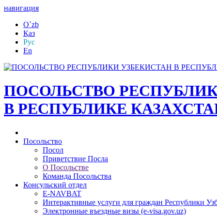
навигация
O`zb
Қаз
Рус
En
ПОСОЛЬСТВО РЕСПУБЛИК
В РЕСПУБЛИКЕ КАЗАХСТА
Посольство
Посол
Приветствие Посла
О Посольстве
Команда Посольства
Консульский отдел
E-NAVBAT
Интерактивные услуги для граждан Республики Уз
Электронные въездные визы (e-visa.gov.uz)