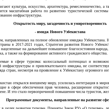
гают культура, искусство, архитектура, ремесленничество, а 
дится масштабная работа по развитию туристической системы
рованию инфраструктуры.
Открытость миру, загадочность и умиротворенность
- имидж Нового Узбекистана
рм, направленных на полное обновление имиджа Узбекистана. 
траны в 2017-2021 годах, Стратегия развития Нового Узбекис
нацеленные на дальнейшее повышение благосостояния народа, 
ека, а также на формирование активного гражданского обществ
уемые в сфере туризма: колоссальный потенциал и возможн
 инфраструктуры и привлекательного имиджа, не соответству
да стран, несмотря на проявление к Узбекистану огромного ин
екистан открылся внешнему миру, усилилась интеграция в мир
ие в сфере обеспечения прав человека, расширение открытости
рене. И это стало первопричиной повышения числа туристов, ж
Программные документы, направленные на развитие сф
 в целях развития туризма. Приняты Закон РУз «О туризме», де