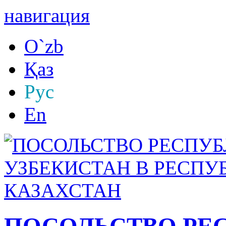
навигация
O`zb
Қаз
Рус
En