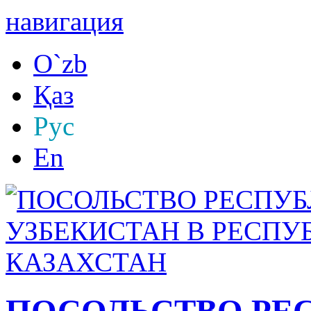
навигация
O`zb
Қаз
Рус
En