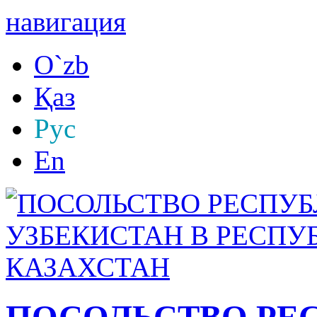
навигация
O`zb
Қаз
Рус
En