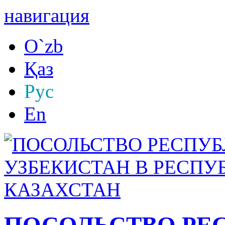
навигация
O`zb
Қаз
Рус
En