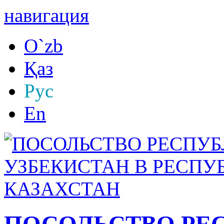
навигация
O`zb
Қаз
Рус
En