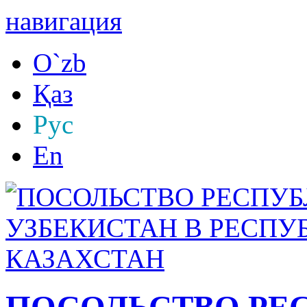
навигация
O`zb
Қаз
Рус
En