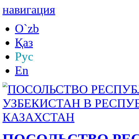
навигация
O`zb
Қаз
Рус
En