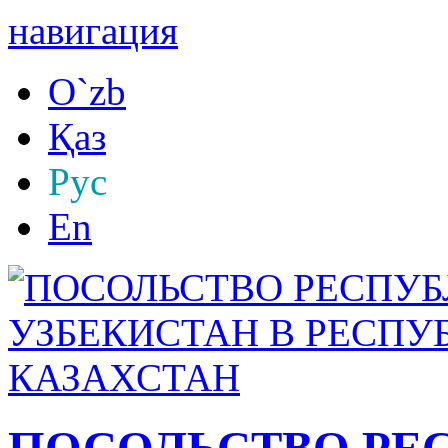
навигация
O`zb
Қаз
Рус
En