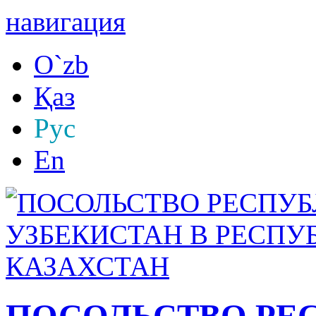
навигация
O`zb
Қаз
Рус
En