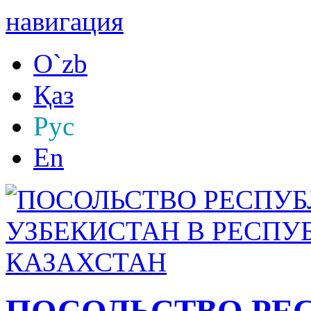
навигация
O`zb
Қаз
Рус
En