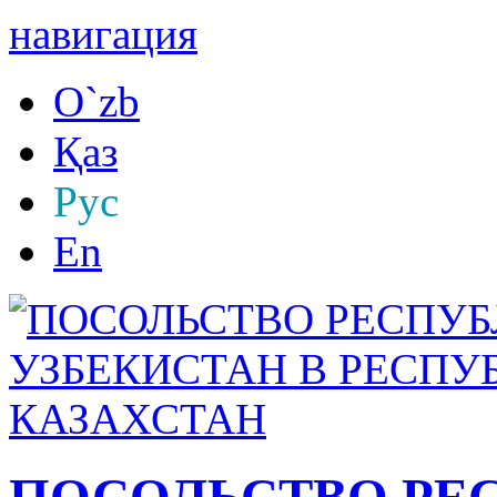
навигация
O`zb
Қаз
Рус
En