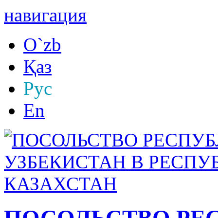
навигация
O`zb
Қаз
Рус
En