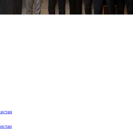
кистан
кистан