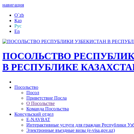
навигация
O`zb
Қаз
Рус
En
ПОСОЛЬСТВО РЕСПУБЛИК
В РЕСПУБЛИКЕ КАЗАХСТА
Посольство
Посол
Приветствие Посла
О Посольстве
Команда Посольства
Консульский отдел
E-NAVBAT
Интерактивные услуги для граждан Республики Уз
Электронные въездные визы (e-visa.gov.uz)