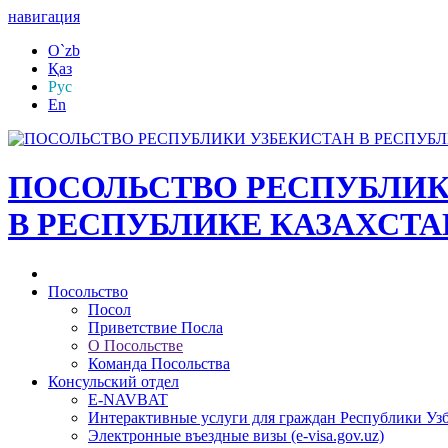
навигация
O`zb
Қаз
Рус
En
ПОСОЛЬСТВО РЕСПУБЛИК
В РЕСПУБЛИКЕ КАЗАХСТА
Посольство
Посол
Приветствие Посла
О Посольстве
Команда Посольства
Консульский отдел
E-NAVBAT
Интерактивные услуги для граждан Республики Уз
Электронные въездные визы (e-visa.gov.uz)