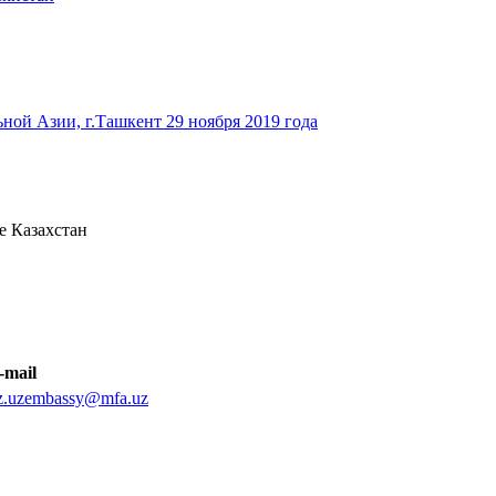
ьной Азии, г.Ташкент 29 ноября 2019 года
е Казахстан
-mail
z.uzembassy@mfa.uz