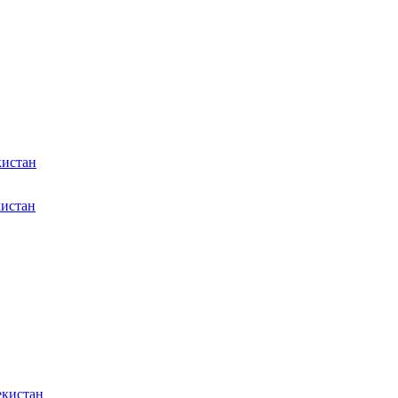
кистан
кистан
екистан