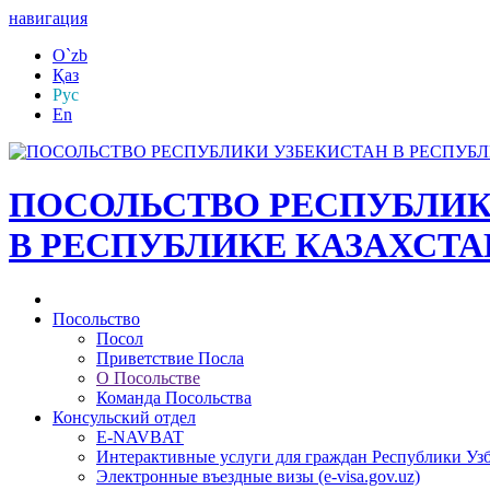
навигация
O`zb
Қаз
Рус
En
ПОСОЛЬСТВО РЕСПУБЛИК
В РЕСПУБЛИКЕ КАЗАХСТА
Посольство
Посол
Приветствие Посла
О Посольстве
Команда Посольства
Консульский отдел
E-NAVBAT
Интерактивные услуги для граждан Республики Уз
Электронные въездные визы (e-visa.gov.uz)