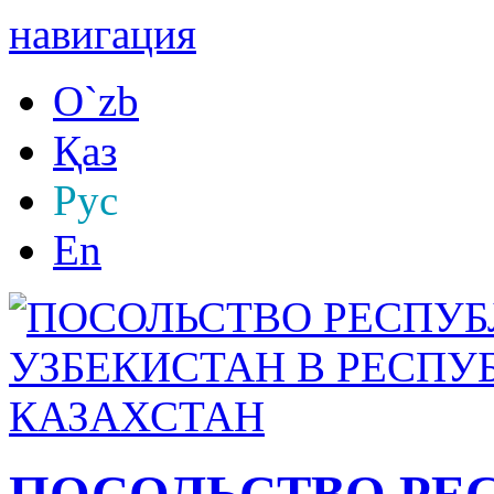
навигация
O`zb
Қаз
Рус
En