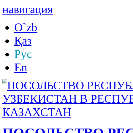
навигация
O`zb
Қаз
Рус
En