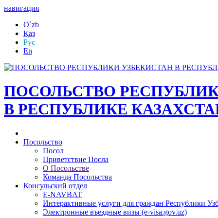
навигация
O`zb
Қаз
Рус
En
ПОСОЛЬСТВО РЕСПУБЛИК
В РЕСПУБЛИКЕ КАЗАХСТА
Посольство
Посол
Приветствие Посла
О Посольстве
Команда Посольства
Консульский отдел
E-NAVBAT
Интерактивные услуги для граждан Республики Уз
Электронные въездные визы (e-visa.gov.uz)