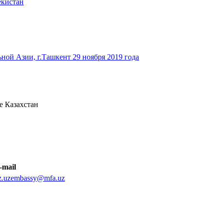
екистан
ьной Азии, г.Ташкент 29 ноября 2019 года
е Казахстан
-mail
z.uzembassy@mfa.uz