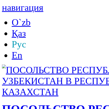
навигация
O`zb
Қаз
Рус
En