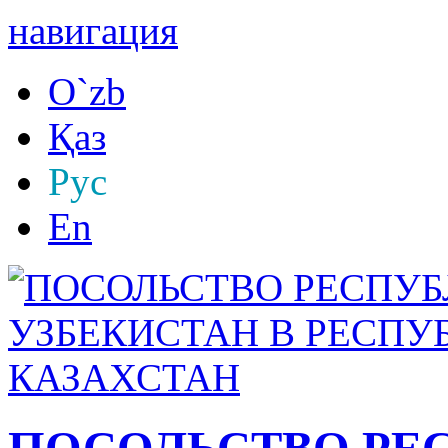
навигация
O`zb
Қаз
Рус
En