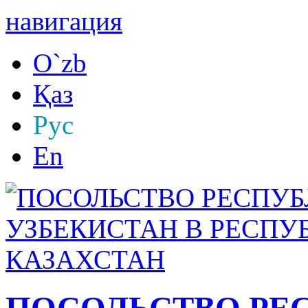
навигация
O`zb
Қаз
Рус
En