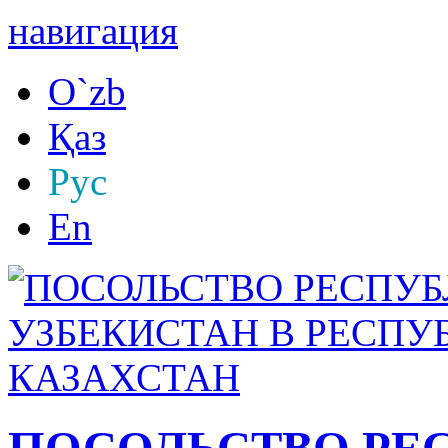
навигация
O`zb
Қаз
Рус
En