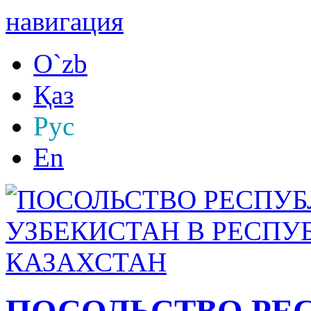
навигация
O`zb
Қаз
Рус
En