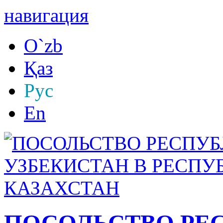
навигация
O`zb
Қаз
Рус
En