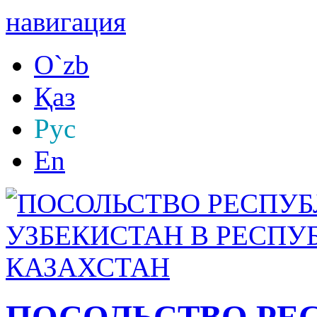
навигация
O`zb
Қаз
Рус
En