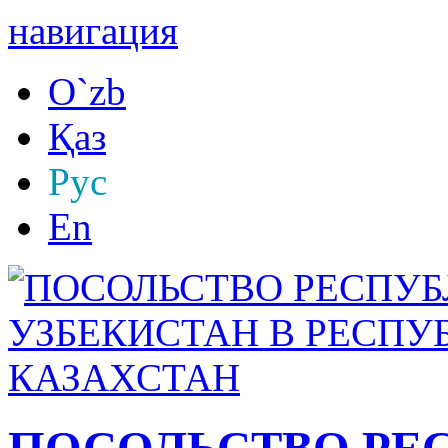
навигация
O`zb
Қаз
Рус
En